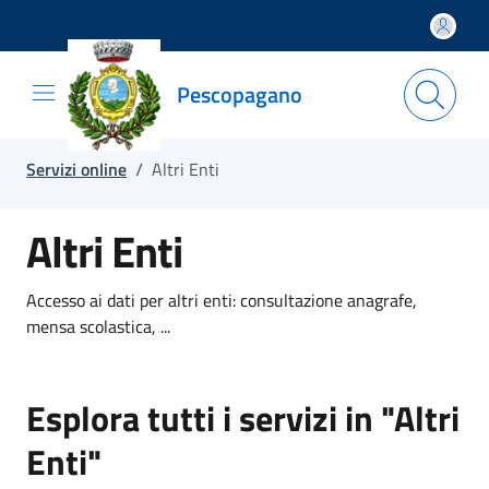
Salta e vai al contenuto
Salta e vai al footer
Pescopagano
Servizi online
/
Altri Enti
Altri Enti
Accesso ai dati per altri enti: consultazione anagrafe,
mensa scolastica, ...
Esplora tutti i servizi in "Altri
Enti"